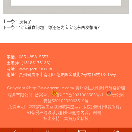
上一条：没有了
下一条：
宝宝辅食问题！你还在为宝宝吃东西发愁吗？
电话：0851-85815557
王老师（18185173136）
网址：
www.gzzmLc.com
地址：贵州省贵阳市南明区花果园金融街2号楼14楼13~15号
Copyright ©
http://www.gzzmLc.com/
贵州众民力创时尚母婴护理
服务有限公司 备案号：
黔ICP备2021003586号-1
贵公网
安备52010202003519号
免责声明：本站内容由互联网收集整理，版权归原创作者所有，
如有侵权请联系我们处理删除内容，谢谢！
技术支持：
富海万企科技